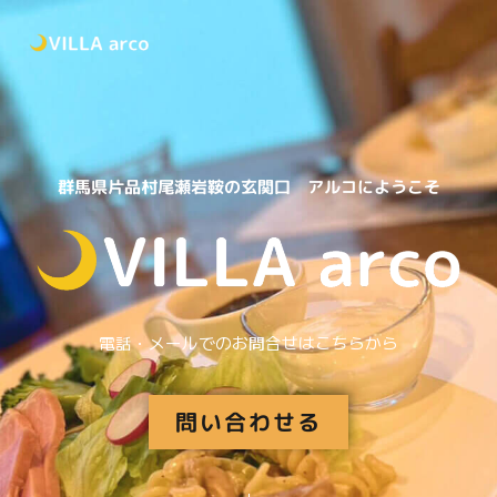
内
容
を
ス
キ
ッ
群馬県片品村尾瀬岩鞍の玄関口 アルコにようこそ
プ
電話・メールでのお問合せはこちらから
問い合わせる